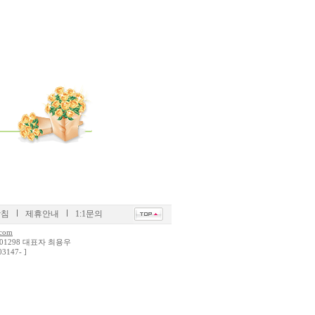
방침
제휴안내
1:1문의
.com
01298 대표자 최용우
3147- ]