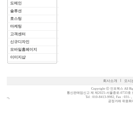
도메인
솔류션
호스팅
마케팅
고객센터
신규디자인
모바일홈페이지
이미지샵
회사소개
오시
Copyright ⓒ 인포목스 All Right
통신판매업신고 제 제2025-서울종로-0733호 호
Tel : 010-8413-9982, Fax :
공정거래 위원회